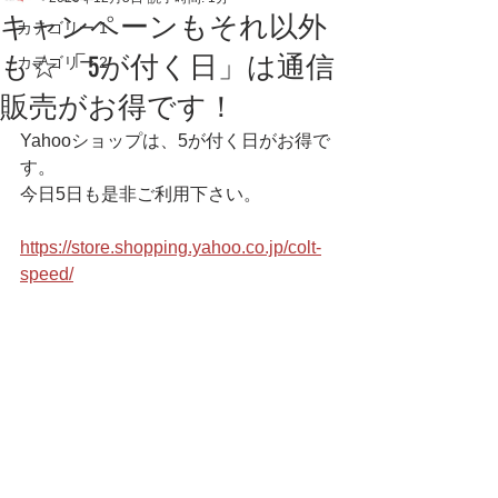
キャンペーンもそれ以外
カテゴリー 1
も☆「5が付く日」は通信
カテゴリー 2
販売がお得です！
Yahooショップは、5が付く日がお得で
す。
今日5日も是非ご利用下さい。
https://store.shopping.yahoo.co.jp/colt-
speed/