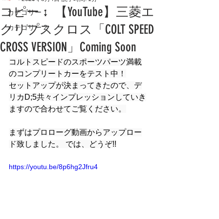
コピー： 【YouTube】三菱エ
カテゴリー 1
クリプスクロス「COLT SPEED
カテゴリー 2
CROSS VERSION」Coming Soon
コルトスピードのスポーツパーツ満載
のコンプリートカーをテスト中！
セットアップが決まってきたので、デ
リカD;5共々インプレッションしていき
ますので合わせてご覧ください。
まずはプロローグ動画からアップロー
ド致しました。 では、どうぞ!!
https://youtu.be/8p6hg2Jfru4