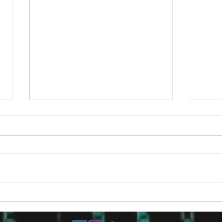
まもなく発売！ZC33Sスイフト
ノッ
スポーツ用 タービンキット
了！
☆セットアップbyコルトスピ