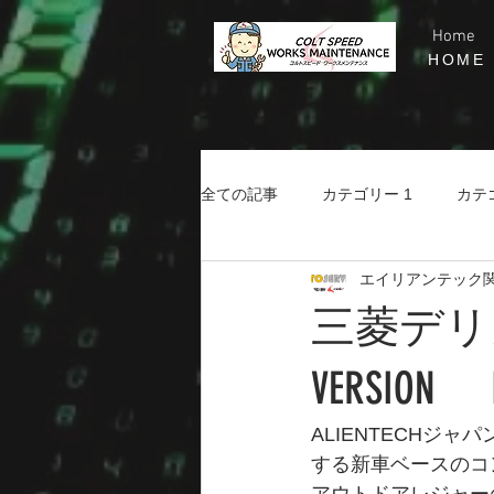
Home
HOME
全ての記事
カテゴリー 1
カテ
エイリアンテック
三菱デリカ
VERSION I
ALIENTECH
する新車ベースのコン