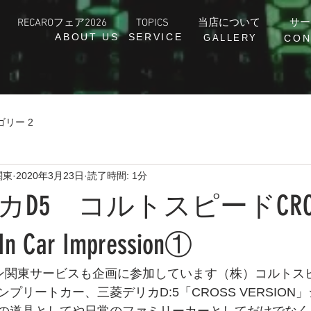
RECAROフェア2026
TOPICS
当店について
サー
ABOUT US
SERVICE
GALLERY
CON
ゴリー 2
関東
2020年3月23日
読了時間: 1分
D5 コルトスピードCRO
n Car Impression①
ジャパン関東サービスも企画に参加しています（株）コルト
プリートカー、三菱デリカD:5「CROSS VERSION