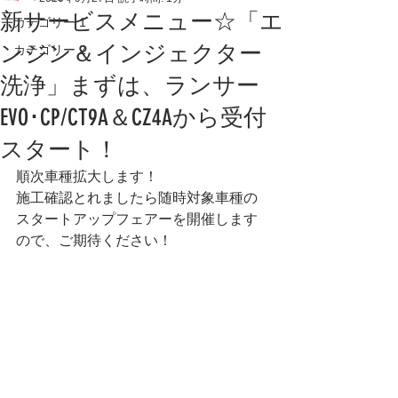
新サービスメニュー☆「エ
カテゴリー 1
ンジン＆インジェクター
カテゴリー 2
洗浄」まずは、ランサー
EVO･CP/CT9A＆CZ4Aから受付
スタート！
順次車種拡大します！
施工確認とれましたら随時対象車種の
スタートアップフェアーを開催します
ので、ご期待ください！