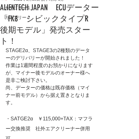
ALIENTECH JAPAN ECUデーター
カテゴリー 1
「FK8 シビックタイプR
カテゴリー 2
後期モデル」発売スター
ト！
STAGE2α、STAGE3の2種類のデータ
ーのデリバリーが開始されました！
作業は1週間程度のお預かりになります
が、マイナー後モデルのオーナー様へ
是非ご検討下さい。
尚、データーの価格は既存価格（マイ
ナー前モデル）から据え置きとなりま
す。
・SATGE2α　￥115,000+TAX：マフラ
ー交換推奨　社外エアクリーナー併用
可