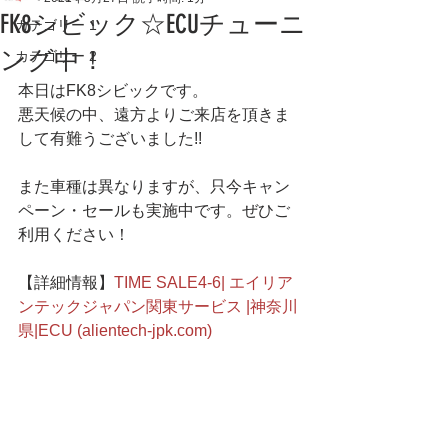
FK8シビック☆ECUチューニ
カテゴリー 1
ング中！
カテゴリー 2
本日はFK8シビックです。
悪天候の中、遠方よりご来店を頂きま
して有難うございました!!
また車種は異なりますが、只今キャン
ペーン・セールも実施中です。ぜひご
利用ください！
【詳細情報】
TIME SALE4-6| エイリア
ンテックジャパン関東サービス |神奈川
県|ECU (alientech-jpk.com)