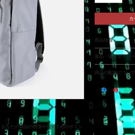
カ
商品情報
商品の詳細を入力し
返品・返金ポリシ
明に加え、商品の特
しましょう。
返品・返金規約を入
商品の配送につい
だけなかった場合の
ましょう。規約の内
配送地域、料金、所
頼を獲得し、安心し
する情報を入力して
とで、お客様の信頼
ただけます。
。あなたの商品の特徴やおすすめのポイン
う。