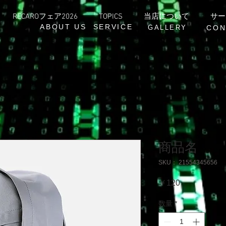
RECAROフェア2026
TOPICS
当店について
サー
ABOUT US
SERVICE
GALLERY
CON
商品名
SKU： 21554345656
価
￥120
格
数量
*