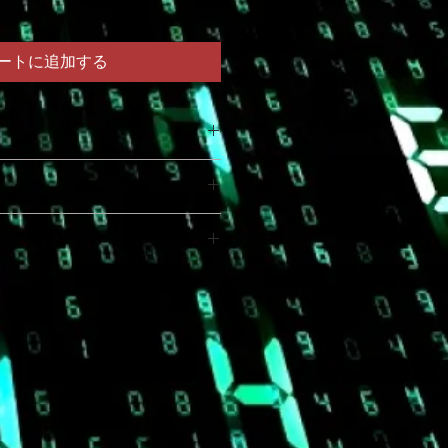
ートに追加する
てください。サイズ、素材、取扱説
ー
徴やおすすめのポイントなどを説明
力してください。商品にご満足いた
て
返品・返金ポリシーと手順を説明し
容を明確にすることで、お客様の信
要時間、梱包など、商品の配送に関
て商品をご購入いただけます。
ください。配送情報を明確にするこ
を獲得し、安心して商品をご購入い