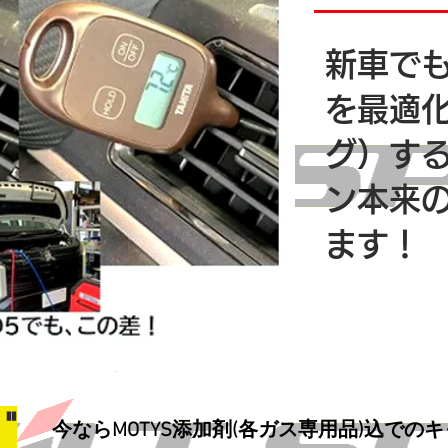
新車で
を最適
グ）す
ン本来
ます！
"
今ならMOTYS添加剤(各ガス専用品)込での