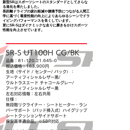
新型SRはスポーツシートのスタンダードとしてさらな
る進化を果たしました。
長距離ドライブの疲れ軽減や腰痛予防につながる人間工
学に基づく着座性能の向上によりあらゆるシーンでドラ
イビングパフォーマンスを良くしています。
更にSR-Sはダイナミックな走りに磨きをかけスポーツ
性能を向上させています。
SR-S UT100H CG/BK
品番：81-120.21.645-0
税込価格：163,900円
生地〈サイド / センター/ バック〉：
アーティフィシャルレザー黒/
ウルトラスエード チャコールグレー/
アーティフィシャルレザー黒
左右対応情報：左右共用
仕様：
無段階リクライナー・シートヒーター・ラン
バーサポート（パッド挿入式）ハイグリップ
シートクッションサイドサポート
保安基準適合品。※SBR対応