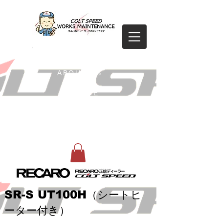
HOME
ABOUT US
SERVICE
GALLERY
CONTACT
SR-S UT100H
（シートヒ
ーター付き）