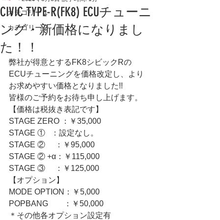
CIVIC TYPE-R(FK8) ECUチューニ
カテゴリー 1
ング・新価格になりまし
カテゴリー 2
た！！
弊社が得意とするFK8シビックRの
ECUチューニングを価格改定し、より
お求めやすい価格となりました!!
皆様のご予約をお待ち申し上げます。
【価格は税抜き表記です】
STAGE ZERO ：￥35,000
STAGE ①   ：設定なし。
STAGE ② 　：￥95,000
STAGE ② +α：￥115,000
STAGE ③ 　：￥125,000
【オプション】
MODE OPTION：￥5,000
POPBANG　　：￥50,000
＊その他各オプション設定有