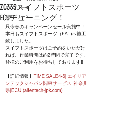
ZC33Sスイフトスポーツ
カテゴリー 1
ECUチューニング！
カテゴリー 2
只今春のキャンペーンセール実施中！
本日もスイフトスポーツ（6AT)へ施工
致しました。
スイフトスポーツはご予約をいただけ
れば、作業時間は約2時間で完了です。
皆様のご利用をお待ちしております!!
【詳細情報】
TIME SALE4-6| エイリア
ンテックジャパン関東サービス |神奈川
県|ECU (alientech-jpk.com)